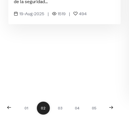
de la seguridad...
19-Aug-2025 |
1519 |
494
01
02
03
04
05